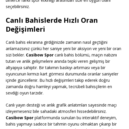
binlerce farklı spor etkinliği arasından size en uygun olanı
seçebilirsiniz.
Canlı Bahislerde Hızlı Oran
Değişimleri
Canlı bahis ekranına girdiğinizde zamanın nasıl geçtiğini
anlamazsınız çünkü her saniye yeni bir aksiyon ve yeni bir oran
sizi bekler.
Casibow Spor
canlı bahis bölümü, maçın nabzını
tutan ve anlık gelişmelere anında tepki veren gelişmiş bir
altyapıya sahiptir. Bir takımın baskıyı artırması veya bir
oyuncunun kırmızı kart görmesi durumunda oranlar saniyeler
içinde güncellenir. Bu hızlı değişimleri takip ederek doğru
zamanda doğru hamleyi yapmak, tecrübeli bahisçilerin en
sevdiği oyun tarzıdır.
Canlı yayın desteği ve anlık grafik anlatımları sayesinde maçı
izleyemeseniz bile sahadaki atmosferi hissedebilirsiniz.
Casibow Spor
platformunda sunulan bu interaktif deneyim,
bahis yapmayı sadece bir tahmin oyunu olmaktan çıkarıp bir