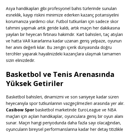
Asya handikapları gibi profesyonel bahis türlerinde sunulan
esneklik, kayıp riskini minimize ederken kazanç potansiyelini
korumanıza yardımcı olur. Futbol tutkunları için sadece skor
tahmini yapmak artık geride kaldı, artık maçın her dakikasına
yayılan bir heyecan fırtınası hakimdir. Kart bahisleri, taç atışları
ve hatta VAR kararlarına kadar uzanan geniş yelpaze, oyunun
her anını değerli kılar. Bu zengin içerik dünyasında doğru
tercihler yaparak hayalinizdeki kazançlara ulaşmak tamamen
sizin elinizdedir.
Basketbol ve Tenis Arenasında
Yüksek Getiriler
Basketbol bahisleri, dinamizmi ve son saniyeye kadar süren
heyecanıyla spor tutkunlarının vazgeçilmezleri arasında yer alır.
Casibow Spor
basketbol marketinde EuroLeague ve NBA
maçları için açılan handikaplar, oyunculara geniş bir oyun alanı
sunar. Maçın hangi periyodunda daha fazla sayı olacağından,
oyuncuların bireysel performanslarına kadar her detay titizlikle