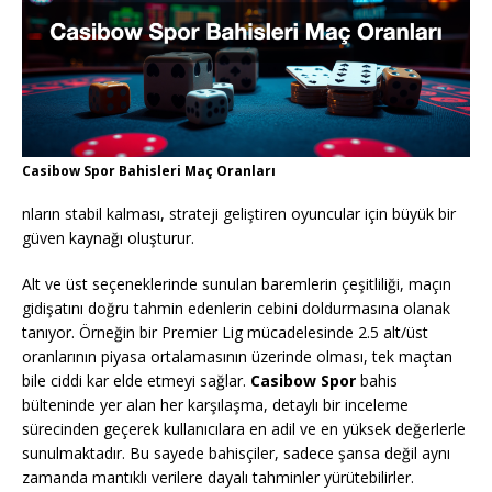
Casibow Spor Bahisleri Maç Oranları
nların stabil kalması, strateji geliştiren oyuncular için büyük bir
güven kaynağı oluşturur.
Alt ve üst seçeneklerinde sunulan baremlerin çeşitliliği, maçın
gidişatını doğru tahmin edenlerin cebini doldurmasına olanak
tanıyor. Örneğin bir Premier Lig mücadelesinde 2.5 alt/üst
oranlarının piyasa ortalamasının üzerinde olması, tek maçtan
bile ciddi kar elde etmeyi sağlar.
Casibow Spor
bahis
bülteninde yer alan her karşılaşma, detaylı bir inceleme
sürecinden geçerek kullanıcılara en adil ve en yüksek değerlerle
sunulmaktadır. Bu sayede bahisçiler, sadece şansa değil aynı
zamanda mantıklı verilere dayalı tahminler yürütebilirler.