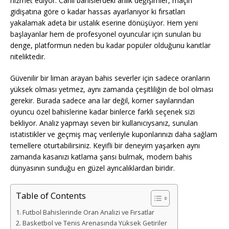
hizmet ediyor. Canlı bahislerdeki anlık değişimler, maçın
gidişatına göre o kadar hassas ayarlanıyor ki fırsatları
yakalamak adeta bir ustalık eserine dönüşüyor. Hem yeni
başlayanlar hem de profesyonel oyuncular için sunulan bu
denge, platformun neden bu kadar popüler olduğunu kanıtlar
niteliktedir.
Güvenilir bir liman arayan bahis severler için sadece oranların
yüksek olması yetmez, aynı zamanda çeşitliliğin de bol olması
gerekir. Burada sadece ana lar değil, korner sayılarından
oyuncu özel bahislerine kadar binlerce farklı seçenek sizi
bekliyor. Analiz yapmayı seven bir kullanıcıysanız, sunulan
istatistikler ve geçmiş maç verileriyle kuponlarınızı daha sağlam
temellere oturtabilirsiniz. Keyifli bir deneyim yaşarken aynı
zamanda kasanızı katlama şansı bulmak, modern bahis
dünyasının sunduğu en güzel ayrıcalıklardan biridir.
Table of Contents
Futbol Bahislerinde Oran Analizi ve Fırsatlar
Basketbol ve Tenis Arenasında Yüksek Getiriler