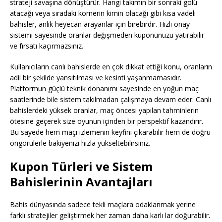
strateji savaşına dönüştürür. Hangi takımın bir sonraki golü
atacağı veya sıradaki kornerin kimin olacağı gibi kısa vadeli
bahisler, anlık heyecan arayanlar için birebirdir. Hızlı onay
sistemi sayesinde oranlar değişmeden kuponunuzu yatırabilir
ve fırsatı kaçırmazsınız.
Kullanıcıların canlı bahislerde en çok dikkat ettiği konu, oranların
adil bir şekilde yansıtılması ve kesinti yaşanmamasıdır.
Platformun güçlü teknik donanımı sayesinde en yoğun maç
saatlerinde bile sistem takılmadan çalışmaya devam eder. Canlı
bahislerdeki yüksek oranlar, maç öncesi yapılan tahminlerin
ötesine geçerek size oyunun içinden bir perspektif kazandırır.
Bu sayede hem maçı izlemenin keyfini çıkarabilir hem de doğru
öngörülerle bakiyenizi hızla yükseltebilirsiniz.
Kupon Türleri ve Sistem
Bahislerinin Avantajları
Bahis dünyasında sadece tekli maçlara odaklanmak yerine
farklı stratejiler geliştirmek her zaman daha karlı lar doğurabilir.