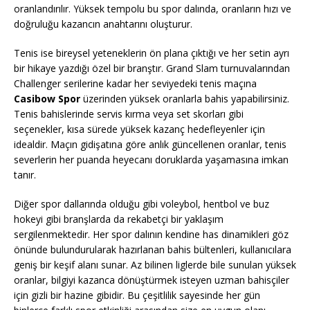
oranlandırılır. Yüksek tempolu bu spor dalında, oranların hızı ve
doğruluğu kazancın anahtarını oluşturur.
Tenis ise bireysel yeteneklerin ön plana çıktığı ve her setin ayrı
bir hikaye yazdığı özel bir branştır. Grand Slam turnuvalarından
Challenger serilerine kadar her seviyedeki tenis maçına
Casibow Spor
üzerinden yüksek oranlarla bahis yapabilirsiniz.
Tenis bahislerinde servis kırma veya set skorları gibi
seçenekler, kısa sürede yüksek kazanç hedefleyenler için
idealdir. Maçın gidişatına göre anlık güncellenen oranlar, tenis
severlerin her puanda heyecanı doruklarda yaşamasına imkan
tanır.
Diğer spor dallarında olduğu gibi voleybol, hentbol ve buz
hokeyi gibi branşlarda da rekabetçi bir yaklaşım
sergilenmektedir. Her spor dalının kendine has dinamikleri göz
önünde bulundurularak hazırlanan bahis bültenleri, kullanıcılara
geniş bir keşif alanı sunar. Az bilinen liglerde bile sunulan yüksek
oranlar, bilgiyi kazanca dönüştürmek isteyen uzman bahisçiler
için gizli bir hazine gibidir. Bu çeşitlilik sayesinde her gün