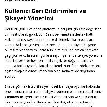
Kullanıcı Geri Bildirimleri ve
Şikayet Yönetimi
Her türlü görüş ve öneri platformun gelişimi için altın değerinde
bir fırsat olarak görülüyor.
Casibow müşteri
destek hattı
kullanıcıların şikayetlerini sadece dinlemekle kalmıyor aynı
zamanda kalıcı çözümler üretmek için notlar alıyor. Yaşanan
olumsuz bir deneyim varsa bunun telafisi için hızlıca harekete
geçiliyor ve kullanıcının gönlü alınıyor. Şeffaf bir şikayet yönetim
süreci sayesinde her konu adil bir şekilde değerlendirilerek
sonuca bağlanıyor. Kullanıcıların kendilerini ifade edebilecekleri
açık bir kapının olması markaya olan sadakati de doğrudan
etkiliyor.
Sitede görmek istediğiniz yeni özellikler veya oyunlar hakkında
önerilerinizi temsilciler aracılığıyla yönetim birimine iletebilirsiniz.
Casibow müşteri
sesine kulak veren bir yapıya sahip olduğu
için pek çok yenilik kullanıcı talepleri doğrultusunda hayata