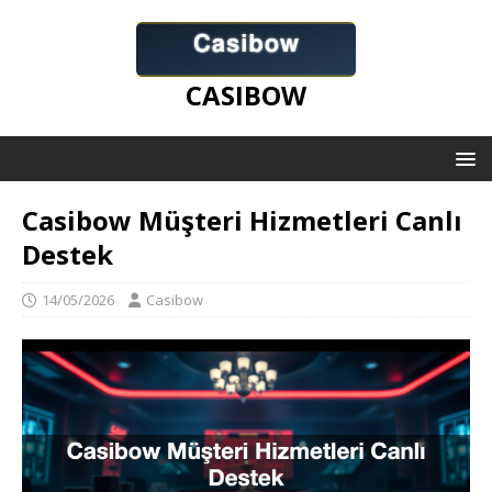
CASIBOW
Casibow Müşteri Hizmetleri Canlı
Destek
14/05/2026
Casibow