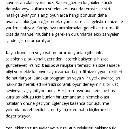
kaynaktan alabiliyorsunuz. Bazen gözden kaçabilen küçük
detaylar veya kullanım süreleri konusunda temsilciler sizi
nazikçe uyarıyor. Hangi oyunlarda hangi bonusun daha
avantajlı olduğunu öğrenmek oyun stratejinizi geliştirmenize de
yardımcı oluyor. Kampanya tanımlamaları genellikle otomatik
olsa da manuel müdahale gereken durumlarda ekip saniyeler
içinde işlemi tamamlıyor.
Kayıp bonusları veya yatırım promosyonları gibi anlık
taleplerinizi bu kanal üzerinden ileterek bakiyenizi hızlıca
güncelleyebilirsiniz.
Casibow müşteri
temsilcileri size sadece
bilgi vermekle kalmıyor aynı zamanda profilinize uygun teklifleri
de hatırlatıyor. Sadakat programları veya VIP üyelik avantajları
hakkında merak ettiklerinizi sorarak oyun deneyiminizi bir üst
seviyeye taşıyabiliyorsunuz. Her promosyonun kendine has
kuralları olduğu için bunları bir uzmandan dinlemek olası
hataların önüne geçiyor. Eğlenceyi kazanca dönüştürme
yolunda bu rehberlik hizmeti gerçekten paha biçilemez bir
değer taşıyor.
Yeni eklenen turnuvalar veya özel gün çekilişleri hakkında ilk