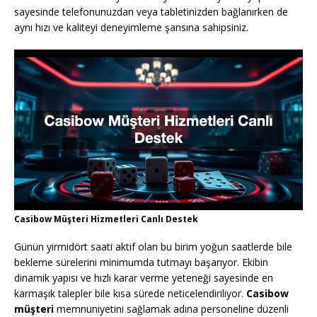
sayesinde telefonunuzdan veya tabletinizden bağlanırken de
aynı hızı ve kaliteyi deneyimleme şansına sahipsiniz.
Casibow Müşteri Hizmetleri Canlı Destek
Günün yirmidört saati aktif olan bu birim yoğun saatlerde bile
bekleme sürelerini minimumda tutmayı başarıyor. Ekibin
dinamik yapısı ve hızlı karar verme yeteneği sayesinde en
karmaşık talepler bile kısa sürede neticelendiriliyor.
Casibow
müşteri
memnuniyetini sağlamak adına personeline düzenli