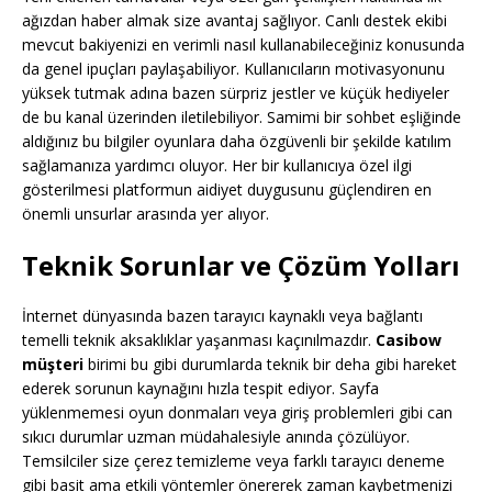
ağızdan haber almak size avantaj sağlıyor. Canlı destek ekibi
mevcut bakiyenizi en verimli nasıl kullanabileceğiniz konusunda
da genel ipuçları paylaşabiliyor. Kullanıcıların motivasyonunu
yüksek tutmak adına bazen sürpriz jestler ve küçük hediyeler
de bu kanal üzerinden iletilebiliyor. Samimi bir sohbet eşliğinde
aldığınız bu bilgiler oyunlara daha özgüvenli bir şekilde katılım
sağlamanıza yardımcı oluyor. Her bir kullanıcıya özel ilgi
gösterilmesi platformun aidiyet duygusunu güçlendiren en
önemli unsurlar arasında yer alıyor.
Teknik Sorunlar ve Çözüm Yolları
İnternet dünyasında bazen tarayıcı kaynaklı veya bağlantı
temelli teknik aksaklıklar yaşanması kaçınılmazdır.
Casibow
müşteri
birimi bu gibi durumlarda teknik bir deha gibi hareket
ederek sorunun kaynağını hızla tespit ediyor. Sayfa
yüklenmemesi oyun donmaları veya giriş problemleri gibi can
sıkıcı durumlar uzman müdahalesiyle anında çözülüyor.
Temsilciler size çerez temizleme veya farklı tarayıcı deneme
gibi basit ama etkili yöntemler önererek zaman kaybetmenizi