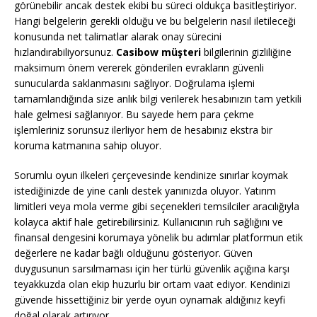
görünebilir ancak destek ekibi bu süreci oldukça basitleştiriyor.
Hangi belgelerin gerekli olduğu ve bu belgelerin nasıl iletileceği
konusunda net talimatlar alarak onay sürecini
hızlandırabiliyorsunuz.
Casibow müşteri
bilgilerinin gizliliğine
maksimum önem vererek gönderilen evrakların güvenli
sunucularda saklanmasını sağlıyor. Doğrulama işlemi
tamamlandığında size anlık bilgi verilerek hesabınızın tam yetkili
hale gelmesi sağlanıyor. Bu sayede hem para çekme
işlemleriniz sorunsuz ilerliyor hem de hesabınız ekstra bir
koruma katmanına sahip oluyor.
Sorumlu oyun ilkeleri çerçevesinde kendinize sınırlar koymak
istediğinizde de yine canlı destek yanınızda oluyor. Yatırım
limitleri veya mola verme gibi seçenekleri temsilciler aracılığıyla
kolayca aktif hale getirebilirsiniz. Kullanıcının ruh sağlığını ve
finansal dengesini korumaya yönelik bu adımlar platformun etik
değerlere ne kadar bağlı olduğunu gösteriyor. Güven
duygusunun sarsılmaması için her türlü güvenlik açığına karşı
teyakkuzda olan ekip huzurlu bir ortam vaat ediyor. Kendinizi
güvende hissettiğiniz bir yerde oyun oynamak aldığınız keyfi
doğal olarak artırıyor.