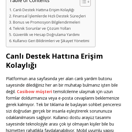
Table of Contents
Canlı Destek Hattına Erişim Kolaylığı
Finansal İşlemlerde Hızlı Destek Süreçleri
Bonus ve Promosyon Bilgilendirmeleri
Teknik Sorunlar ve Çözüm Yolları
Güvenlik ve Hesap Doğrulama Yardımı
Kullanıcı Geri Bildirimleri ve Şikayet Yönetimi
Canlı Destek Hattına Erişim
Kolaylığı
Platformun ana sayfasında yer alan canlı yardım butonu
sayesinde dilediğiniz her an bir muhatap bulmanız işten bile
değil.
Casibow müşteri
temsilcilerine ulaşmak için uzun
formlar doldurmanıza veya e-posta cevaplarını beklemenize
gerek kalmıyor. Tek bir tıklama ile başlayan sohbet penceresi
sizi doğrudan gerçek bir insanla eşleştirerek sorununuza
odaklanılmasını sağlıyor. Kullanıcı dostu arayüz tasarımı
sayesinde teknolojiyle arası çok iyi olmayan kişiler bile bu
hizmetten rahatlıkla faydalanabiliyor. Mobil uyumlu yapısı