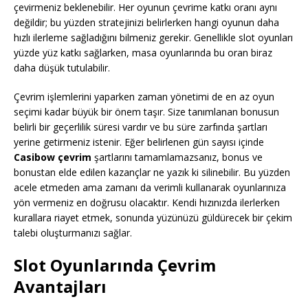
çevirmeniz beklenebilir. Her oyunun çevrime katkı oranı aynı
değildir; bu yüzden stratejinizi belirlerken hangi oyunun daha
hızlı ilerleme sağladığını bilmeniz gerekir. Genellikle slot oyunları
yüzde yüz katkı sağlarken, masa oyunlarında bu oran biraz
daha düşük tutulabilir.
Çevrim işlemlerini yaparken zaman yönetimi de en az oyun
seçimi kadar büyük bir önem taşır. Size tanımlanan bonusun
belirli bir geçerlilik süresi vardır ve bu süre zarfında şartları
yerine getirmeniz istenir. Eğer belirlenen gün sayısı içinde
Casibow çevrim
şartlarını tamamlamazsanız, bonus ve
bonustan elde edilen kazançlar ne yazık ki silinebilir. Bu yüzden
acele etmeden ama zamanı da verimli kullanarak oyunlarınıza
yön vermeniz en doğrusu olacaktır. Kendi hızınızda ilerlerken
kurallara riayet etmek, sonunda yüzünüzü güldürecek bir çekim
talebi oluşturmanızı sağlar.
Slot Oyunlarında Çevrim
Avantajları