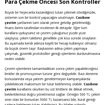
Para Çekme Öncesi Son Kontroller
Büyük bir heyecanla kazandığınız tutarı çekmek istediğinizde,
sistemin son bir kontrol yapacağını unutmayın.
Casibow
çevrim
şartlarının tam olarak yerine getirilip getirilmediği,
finans birimi tarafından incelenen ilk detaydır. Eğer tüm
kurallara uyduysanız ve çevrim çubuğunuz yüzde yüze
ulaştıysa, çekim talebiniz genellikle çok kısa sürede onaylanır.
Bu aşamada kendi adınıza kayıtlı bir hesap kullanıyor olmanız
da büyük önem taşır. Başkasının adına çekim yapmaya
çalışmak, güvenlik protokolleri gereği işlemlerin durdurulmasına
neden olabilir.
Çevrim işlemlerini tamamladıktan sonra çekim yapabileceğiniz
limitler de promosyonun türüne göre değişebilir. Bazı deneme
bonuslarında veya yatırım gerektirmeyen kampanyalarda
çekilebilecek maksimum bir tutar belirlenmiş olabilir.
Casibow
çevrim
kurallarını okurken bu üst limitlere de dikkat etmek,
beklentilerinizi doğru yönetmenizi sağlar. Örneğin 500 TL çekim
sınırı olan bir bonustan 5000 TL kazansanız bile, kural gereği
sadece belirlenen tutarı alabilirsiniz. Bu bilgiler ışığında