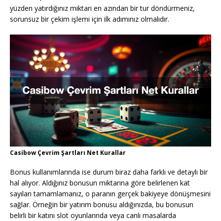
yüzden yatırdığınız miktarı en azından bir tur döndürmeniz,
sorunsuz bir çekim işlemi için ilk adımınız olmalıdır.
Casibow Çevrim Şartları Net Kurallar
Bonus kullanımlarında ise durum biraz daha farklı ve detaylı bir
hal alıyor. Aldığınız bonusun miktarına göre belirlenen kat
sayıları tamamlamanız, o paranın gerçek bakiyeye dönüşmesini
sağlar. Örneğin bir yatırım bonusu aldığınızda, bu bonusun
belirli bir katını slot oyunlarında veya canlı masalarda