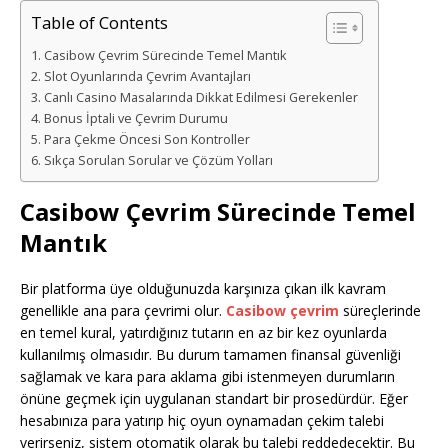
Table of Contents
Casibow Çevrim Sürecinde Temel Mantık
Slot Oyunlarında Çevrim Avantajları
Canlı Casino Masalarında Dikkat Edilmesi Gerekenler
Bonus İptali ve Çevrim Durumu
Para Çekme Öncesi Son Kontroller
Sıkça Sorulan Sorular ve Çözüm Yolları
Casibow Çevrim Sürecinde Temel
Mantık
Bir platforma üye olduğunuzda karşınıza çıkan ilk kavram
genellikle ana para çevrimi olur.
Casibow çevrim
süreçlerinde
en temel kural, yatırdığınız tutarın en az bir kez oyunlarda
kullanılmış olmasıdır. Bu durum tamamen finansal güvenliği
sağlamak ve kara para aklama gibi istenmeyen durumların
önüne geçmek için uygulanan standart bir prosedürdür. Eğer
hesabınıza para yatırıp hiç oyun oynamadan çekim talebi
verirseniz, sistem otomatik olarak bu talebi reddedecektir. Bu