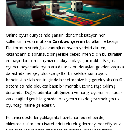
Online oyun dünyasında şansını denemek isteyen her
kullanıcının yolu mutlaka
Casibow çevrim
kuralları ile kesişir.
Platformun sunduğu avantajlı dünyada yerinizi alırken,
kazançlarınızı sorunsuz bir şekilde çekebilmeniz için bu kuralları
en başından bilmek işinizi oldukça kolaylaştıracaktır. Birçok
oyuncu heyecanla oyunlara dalarak bu detayları gözden kaçırsa
da aslında her şey oldukça şeffaf bir şekilde sunuluyor.
Kendinizi bir labirentin içinde hissetmenize hiç gerek yok çünkü
sistem aslında oldukça basit bir mantık üzerine inşa edilmiş
durumda. Doğru adımları attığınızda ve hangi oyunun ne kadar
katkı sağladığını bildiğinizde, bakiyenizi nakde çevirmek çocuk
oyuncağı haline gelecektir.
Kullanıcı dostu bir yaklaşımla hazırlanan bu rehberde,
aklınızdaki tüm soru işaretlerini tek tek gidermeyi hedefliyoruz.