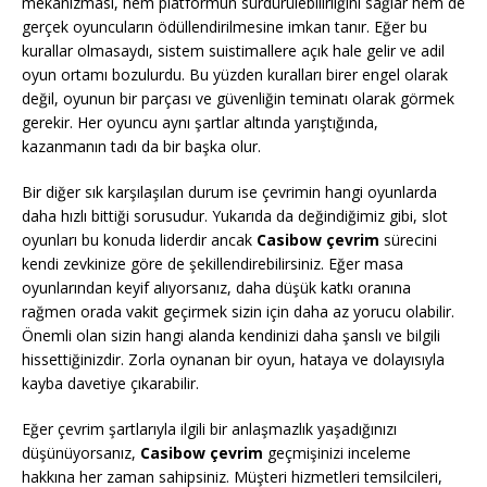
mekanizması, hem platformun sürdürülebilirliğini sağlar hem de
gerçek oyuncuların ödüllendirilmesine imkan tanır. Eğer bu
kurallar olmasaydı, sistem suistimallere açık hale gelir ve adil
oyun ortamı bozulurdu. Bu yüzden kuralları birer engel olarak
değil, oyunun bir parçası ve güvenliğin teminatı olarak görmek
gerekir. Her oyuncu aynı şartlar altında yarıştığında,
kazanmanın tadı da bir başka olur.
Bir diğer sık karşılaşılan durum ise çevrimin hangi oyunlarda
daha hızlı bittiği sorusudur. Yukarıda da değindiğimiz gibi, slot
oyunları bu konuda liderdir ancak
Casibow çevrim
sürecini
kendi zevkinize göre de şekillendirebilirsiniz. Eğer masa
oyunlarından keyif alıyorsanız, daha düşük katkı oranına
rağmen orada vakit geçirmek sizin için daha az yorucu olabilir.
Önemli olan sizin hangi alanda kendinizi daha şanslı ve bilgili
hissettiğinizdir. Zorla oynanan bir oyun, hataya ve dolayısıyla
kayba davetiye çıkarabilir.
Eğer çevrim şartlarıyla ilgili bir anlaşmazlık yaşadığınızı
düşünüyorsanız,
Casibow çevrim
geçmişinizi inceleme
hakkına her zaman sahipsiniz. Müşteri hizmetleri temsilcileri,