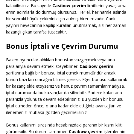
kalabilirsiniz. Bu sayede
Casibow çevrim
limitlerini yavaş ama
emin adımlarla doldurmuş olursunuz. Her el, her hamle aslında
bir sonraki büyük çekiminiz için atılmış birer imzadır. Canlı
yayının heyecanına kapılıp kuralları unutmamak, sizi her zaman
kazançlı çıkan tarafta tutacaktır.
Bonus İptali ve Çevrim Durumu
Bazen oyuncular aldıkları bonustan vazgeçmek veya ana
paralarıyla devam etmek isteyebilirler.
Casibow çevrim
şartlarına bağlı bir bonusu iptal etmek mümkündür ancak
bunun bazı ları olacağını bilmek gerekir. Eğer bonusu kullanarak
bir kazanç elde ettiyseniz ve henüz çevrim tamamlanmadıysa,
iptal durumunda bu kazançlar da silinebilir. Sadece kalan ana
paranızla yolunuza devam edebilirsiniz. Bu yüzden bir bonusu
iptal etmeden önce, o ana kadar elde ettiğiniz avantajları ve
ilerlemenizi mutlaka gözden geçirmelisiniz.
Bonus kullanımı sırasında hesabınızdaki paranın bir kısmı kilitli
görünebilir. Bu durum tamamen
Casibow çevrim
işlemlerinin