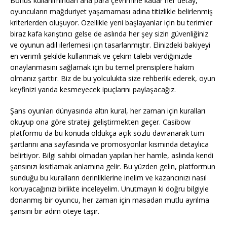
Bonus kullanımından ana para çevrimine kadar her detay,
oyuncuların mağduriyet yaşamaması adına titizlikle belirlenmiş
kriterlerden oluşuyor. Özellikle yeni başlayanlar için bu terimler
biraz kafa karıştırıcı gelse de aslında her şey sizin güvenliğiniz
ve oyunun adil ilerlemesi için tasarlanmıştır. Elinizdeki bakiyeyi
en verimli şekilde kullanmak ve çekim talebi verdiğinizde
onaylanmasını sağlamak için bu temel prensiplere hakim
olmanız şarttır. Biz de bu yolculukta size rehberlik ederek, oyun
keyfinizi yarıda kesmeyecek ipuçlarını paylaşacağız.
Şans oyunları dünyasında altın kural, her zaman için kuralları
okuyup ona göre strateji geliştirmekten geçer. Casibow
platformu da bu konuda oldukça açık sözlü davranarak tüm
şartlarını ana sayfasında ve promosyonlar kısmında detaylıca
belirtiyor. Bilgi sahibi olmadan yapılan her hamle, aslında kendi
şansınızı kısıtlamak anlamına gelir. Bu yüzden gelin, platformun
sunduğu bu kuralların derinliklerine inelim ve kazancınızı nasıl
koruyacağınızı birlikte inceleyelim. Unutmayın ki doğru bilgiyle
donanmış bir oyuncu, her zaman için masadan mutlu ayrılma
şansını bir adım öteye taşır.