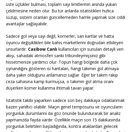
üste üçlükler bulması, toplam sayı limitlerinin anında yukarı
çekilmesine neden olur. Bu tür anlarda istatistikleri hızlıca
süzüp, sistem oranları güncellemeden hamle yapmak size ciddi
avantajlar sağlayabilir.
Sadece gol veya sayı değil, kornerler, sarı kartlar ve hatta
oyuncu değişiklikleri bile bahis marketlerini doğrudan etkileyen
unsurlardır.
Casibow Canlı
kullanıcıları için sunulan detaylı veri
akışı, sahadaki atmosferi sanki tribündeymişsiniz gibi
hissetmenize yardımcı olur. Topun hangi bölgede daha çok
oynandığını gösteren ısı haritaları, hangi takımın gol atmaya
daha yakın olduğunu anlamanızı sağlar. Eğer bir takım rakip
ceza sahasına kamp kurmuşsa, o takımın gol atma oranı
düşerken korner kullanma ihtimali tavan yapar.
İstatistik takibi yaparken sadece son beş dakikaya odaklanmak
bazen yanıltıcı olabilir. Maçın genel temposunu ve oyuncuların
yorgunluk durumlarını da göz önünde bulundurarak bir analiz
yapmanızda fayda vardır. Özellikle maçın son 15 dakikasında
yorgunluk belirtileri başladığında, kontra ataklardan gelecek