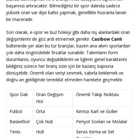
başarınızı artıracaktır. Bilmediğiniz bir spor dalında sadece
yüksek oran var diye bahis yapmak, genellikle hüsranla lanan
bir maceradır.
Son olarak, e-spor ve buz hokeyi gibi daha niş alanlardaki oran
değişimlerini de göz ardı etmemek gerekir.
Casibow Canlı
bülteninde yer alan bu tür branşlar, bazen ana akım sporlardan
çok daha öngörülebilir fırsatlar sunabilir. Takımların form
durumlarını, oyuncu değişikliklerini ve liglerin genel karakterini
bildiğiniz sürece her branş sizin için bir kazanç kapısına
dönüşebilir. Önemli olan veriyi sevmek, sabırla beklemek ve
doğru an geldiğinde tereddüt etmeden harekete geçmektir.
Spor Dalı
Oran Değişim
Önemli Takip Noktası
Hızı
Futbol
Orta
Kırmızı Kart ve Goller
Basketbol
Çok Hızlı
Periyot Sonları ve Molalar
Tenis
Hızlı
Servis Kırma ve Set