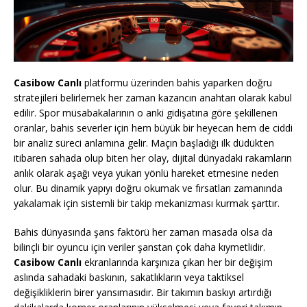
Casibow Canlı
platformu üzerinden bahis yaparken doğru
stratejileri belirlemek her zaman kazancın anahtarı olarak kabul
edilir. Spor müsabakalarının o anki gidişatına göre şekillenen
oranlar, bahis severler için hem büyük bir heyecan hem de ciddi
bir analiz süreci anlamına gelir. Maçın başladığı ilk düdükten
itibaren sahada olup biten her olay, dijital dünyadaki rakamların
anlık olarak aşağı veya yukarı yönlü hareket etmesine neden
olur. Bu dinamik yapıyı doğru okumak ve fırsatları zamanında
yakalamak için sistemli bir takip mekanizması kurmak şarttır.
Bahis dünyasında şans faktörü her zaman masada olsa da
bilinçli bir oyuncu için veriler şanstan çok daha kıymetlidir.
Casibow Canlı
ekranlarında karşınıza çıkan her bir değişim
aslında sahadaki baskının, sakatlıkların veya taktiksel
değişikliklerin birer yansımasıdır. Bir takımın baskıyı artırdığı