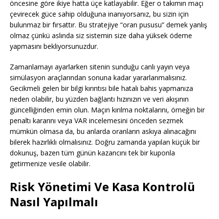
öncesine göre ikiye hatta üçe katlayabilir. Eğer o takımın maçı
çevirecek güce sahip olduğuna inanıyorsanız, bu sizin için
bulunmaz bir fırsattır. Bu stratejiye “oran pususu” demek yanlış
olmaz çünkü aslında siz sistemin size daha yüksek ödeme
yapmasını bekliyorsunuzdur.
Zamanlamayı ayarlarken sitenin sunduğu canlı yayın veya
simülasyon araçlarından sonuna kadar yararlanmalısınız.
Gecikmeli gelen bir bilgi kırıntısı bile hatalı bahis yapmanıza
neden olabilir, bu yüzden bağlantı hızınızın ve veri akışının
güncelliğinden emin olun. Maçın kırılma noktalarını, örneğin bir
penaltı kararını veya VAR incelemesini önceden sezmek
mümkün olmasa da, bu anlarda oranların askıya alınacağını
bilerek hazırlıklı olmalısınız. Doğru zamanda yapılan küçük bir
dokunuş, bazen tüm günün kazancını tek bir kuponla
getirmenize vesile olabilir.
Risk Yönetimi Ve Kasa Kontrolü
Nasıl Yapılmalı