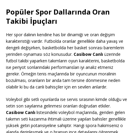
Popüler Spor Dallarında Oran
Takibi İpuçları
Her spor dalının kendine has bir dinamiği ve oran değişim
karakteristiği vardır. Futbolda oranlar genellikle daha yavaş ve
dengeli değişirken, basketbolda her basket sonrası baremlerin
yerinden oynaması söz konusudur.
Casibow Canlı
üzerinde
futbol takibi yaparken takımların oyun karakterini, basketbolda
ise periyot sonlarındaki performansları iyi analiz etmeniz
gerekir. Örneğin tenis maçlarında bir oyuncunun moralinin
bozulması, oranların bir anda tam tersine dönmesine neden
olabilir ki bu da canlı bahisçiler için en sevilen anlardır.
Voleybol gibi setli oyunlarda ise servis sırasının kimde olduğu ve
setin son sayılarına gelinmesi oranları doğrudan etkiler.
Casibow Canlı
listesindeki voleybol maçlarında, geriden gelen
takımın seti kazanma ihtimali üzerine yapılan bahisler genellikle
yüksek getiri potansiyeline sahiptir. Hangi spora hakimseniz o
alanda derinleşmek ve o branşın ince detaylarını öğrenmek