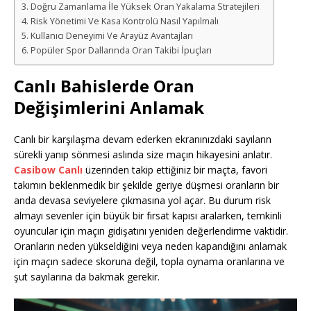
Doğru Zamanlama İle Yüksek Oran Yakalama Stratejileri
Risk Yönetimi Ve Kasa Kontrolü Nasıl Yapılmalı
Kullanıcı Deneyimi Ve Arayüz Avantajları
Popüler Spor Dallarında Oran Takibi İpuçları
Canlı Bahislerde Oran
Değişimlerini Anlamak
Canlı bir karşılaşma devam ederken ekranınızdaki sayıların
sürekli yanıp sönmesi aslında size maçın hikayesini anlatır.
Casibow Canlı
üzerinden takip ettiğiniz bir maçta, favori
takımın beklenmedik bir şekilde geriye düşmesi oranların bir
anda devasa seviyelere çıkmasına yol açar. Bu durum risk
almayı sevenler için büyük bir fırsat kapısı aralarken, temkinli
oyuncular için maçın gidişatını yeniden değerlendirme vaktidir.
Oranların neden yükseldiğini veya neden kapandığını anlamak
için maçın sadece skoruna değil, topla oynama oranlarına ve
şut sayılarına da bakmak gerekir.