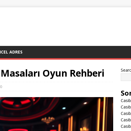
NCEL ADRES
 Masaları Oyun Rehberi
Sear
0
So
Casib
Casib
Casib
Casib
Casib